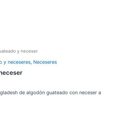
uateado y neceser
o y neceseres
,
Neceseres
 neceser
ngladesh de algodón guateado con neceser a