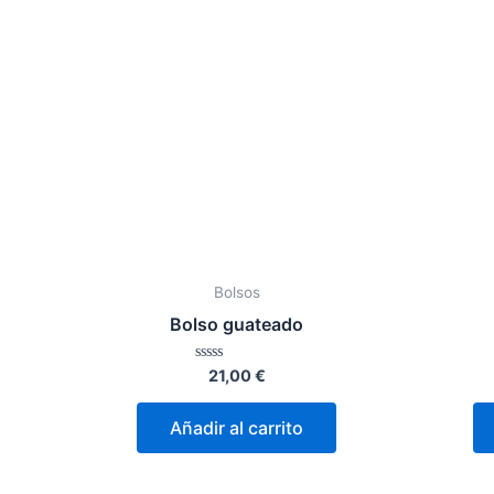
Bolsos
Bolso guateado
Valorado
21,00
€
con
0
de
Añadir al carrito
5