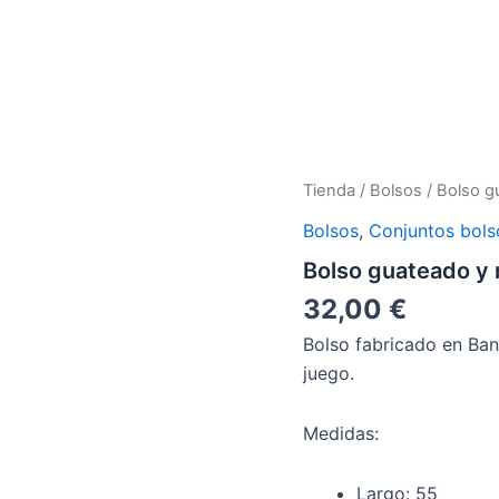
Bolso
Tienda
/
Bolsos
/ Bolso g
guateado
Bolsos
,
Conjuntos bols
y
neceser
Bolso guateado y
cantidad
32,00
€
Bolso fabricado en Ba
juego.
Medidas:
Largo: 55