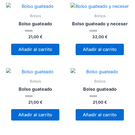
Bolsos
Bolsos
Bolso guateado
Bolso guateado y neceser
Valorado
Valorado
21,00
€
32,00
€
con
con
0
0
de
de
Añadir al carrito
Añadir al carrito
5
5
Bolsos
Bolsos
Bolso guateado
Bolso guateado
Valorado
Valorado
21,00
€
21,00
€
con
con
0
0
de
de
Añadir al carrito
Añadir al carrito
5
5