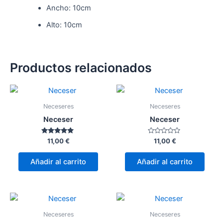
Ancho: 10cm
Alto: 10cm
Productos relacionados
Neceseres
Neceseres
Neceser
Neceser
Valorado
Valorado
11,00
€
11,00
€
con
con
5.00
0
de 5
de
Añadir al carrito
Añadir al carrito
5
Neceseres
Neceseres