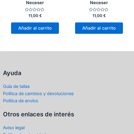
Neceser
Neceser
Valorado
Valorado
11,00
€
11,00
€
con
con
0
0
de
de
Añadir al carrito
Añadir al carrito
5
5
Ayuda
Guía de tallas
Política de cambios y devoluciones
Política de envíos
Otros enlaces de interés
Aviso legal