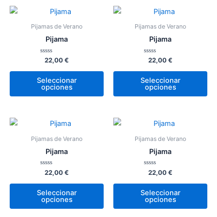
Este
Es
producto
pr
Pijamas de Verano
Pijamas de Verano
tiene
tie
Pijama
Pijama
múltiples
múl
variantes.
var
Valorado
Valorado
22,00
€
22,00
€
con
con
Las
La
0
0
de
de
Seleccionar
Seleccionar
opciones
op
5
5
opciones
opciones
se
se
pueden
pu
elegir
ele
Este
Es
en
en
producto
pr
la
la
Pijamas de Verano
Pijamas de Verano
tiene
tie
página
pá
Pijama
Pijama
múltiples
múl
de
de
variantes.
var
Valorado
Valorado
22,00
€
22,00
€
producto
pr
con
con
Las
La
0
0
de
de
Seleccionar
Seleccionar
opciones
op
5
5
opciones
opciones
se
se
pueden
pu