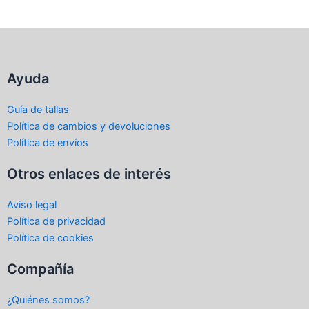
elegir
ele
en
en
la
la
página
pá
Ayuda
de
de
producto
pr
Guía de tallas
Política de cambios y devoluciones
Política de envíos
Otros enlaces de interés
Aviso legal
Política de privacidad
Política de cookies
Compañía
¿Quiénes somos?